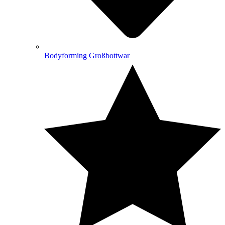
Bodyforming Großbottwar