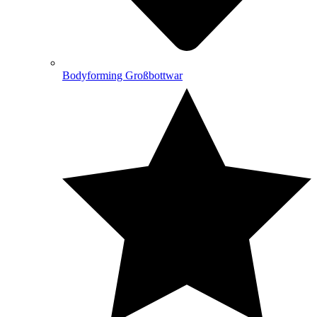
Bodyforming Großbottwar