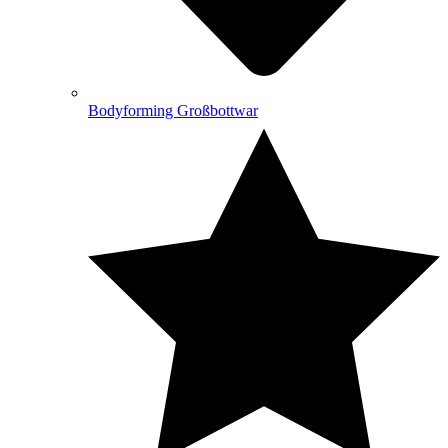
Bodyforming Großbottwar