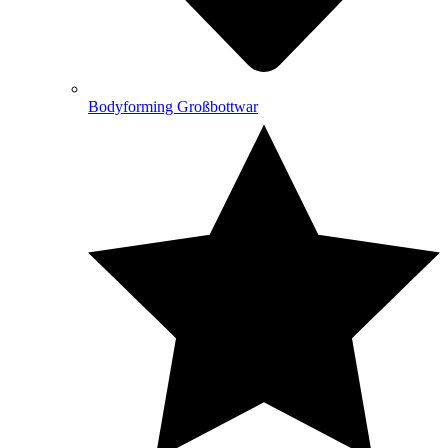
Bodyforming Großbottwar