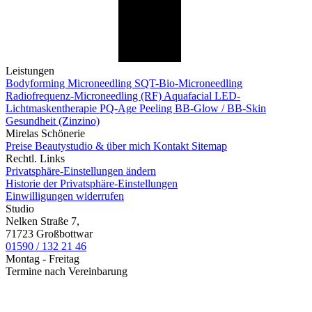
Leistungen
Bodyforming
Microneedling
SQT-Bio-Microneedling
Radiofrequenz-Microneedling (RF)
Aquafacial
LED-
Lichtmaskentherapie
PQ-Age Peeling
BB-Glow / BB-Skin
Gesundheit (Zinzino)
Mirelas Schönerie
Preise
Beautystudio & über mich
Kontakt
Sitemap
Rechtl. Links
Privatsphäre-Einstellungen ändern
Historie der Privatsphäre-Einstellungen
Einwilligungen widerrufen
Studio
Nelken Straße 7,
71723 Großbottwar
01590 / 132 21 46
Montag - Freitag
Termine nach Vereinbarung