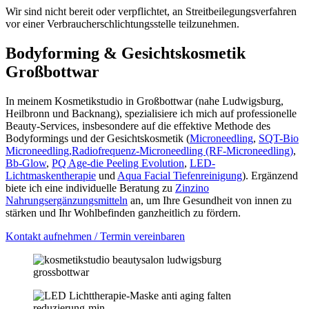
Wir sind nicht bereit oder verpflichtet, an Streitbeilegungsverfahren
vor einer Verbraucherschlichtungsstelle teilzunehmen.
Bodyforming & Gesichtskosmetik
Großbottwar
In meinem Kosmetikstudio in Großbottwar (nahe Ludwigsburg,
Heilbronn und Backnang), spezialisiere ich mich auf professionelle
Beauty-Services, insbesondere auf die effektive Methode des
Bodyformings und der Gesichtskosmetik (
Microneedling
,
SQT-Bio
Microneedling,
Radiofrequenz-Microneedling (RF-Microneedling)
,
Bb-Glow
,
PQ Age-die Peeling Evolution
,
LED-
Lichtmaskentherapie
und
Aqua Facial Tiefenreinigung
). Ergänzend
biete ich eine individuelle Beratung zu
Zinzino
Nahrungsergänzungsmitteln
an, um Ihre Gesundheit von innen zu
stärken und Ihr Wohlbefinden ganzheitlich zu fördern.
Kontakt aufnehmen / Termin vereinbaren