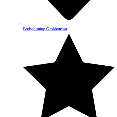
Bodyforming Großbottwar