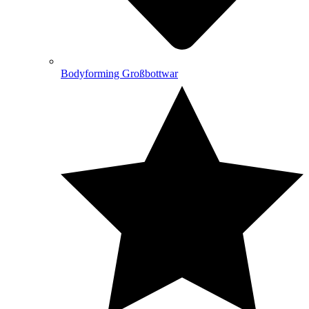
Bodyforming Großbottwar